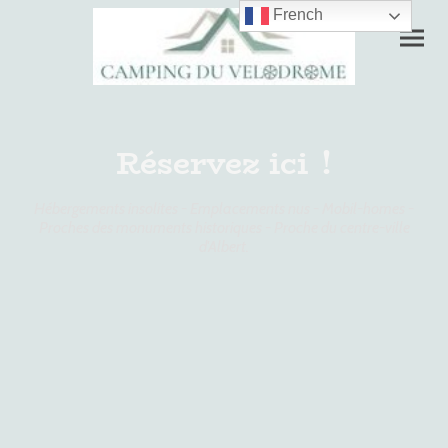
French
Réservez ici !
Hébergements insolites - Emplacements nus - Mobil-homes -
Proches des monuments historiques - Proche du centre-ville
d'Albert.