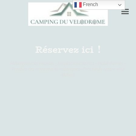
French
Réservez ici !
Hébergements insolites - Emplacements nus - Mobil-homes -
Proches des monuments historiques - Proche du centre-ville
d'Albert.