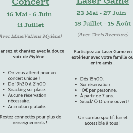
Laser Game
Concert
23 Mai - 27 Juin
16 Mai - 6 Juin
18 Juillet - 15 Août
11 Juillet
(Avec Chris'Aventure)
Avec Mme.Vallens Mylène)
ansez et chantez avec la douce
Participez au Laser Game en
voix de Mylène !
extérieur avec votre famille o
entre amis !
On vous attend pour un
concert unique !
Dès 15h00.
De 19h30 à 21h00
Sur réservation
Snacking sur place.
10€ par personne.
Aucune réservation
À partir de 7 ans.
nécessaire.
Snack' Ô Drome ouvert !
Animation gratuite.
Restez connectés pour plus de
Un combo sportif, fun et
renseignements !
accessible à tous !