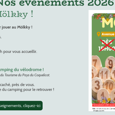
Nos événements 2026 
 Mölkky !
r jouer au Mölkky !
.
 pour vous accueillir.
amping du vélodrome !
e du Tourisme du Pays du Coquelicot.
 caché, près de vous.
 du camping pour le retrouver !
seignements, cliquez-ici