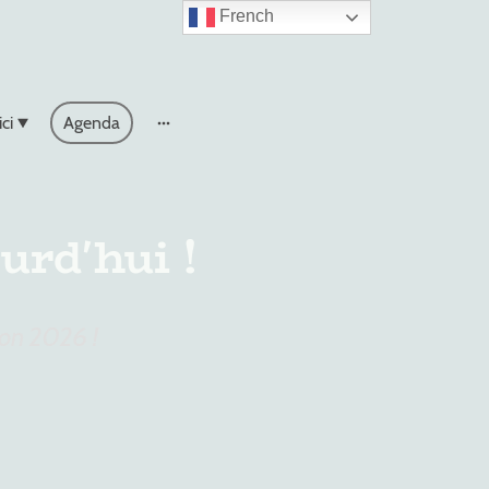
French
ci
Agenda
urd'hui !
son 2026 !