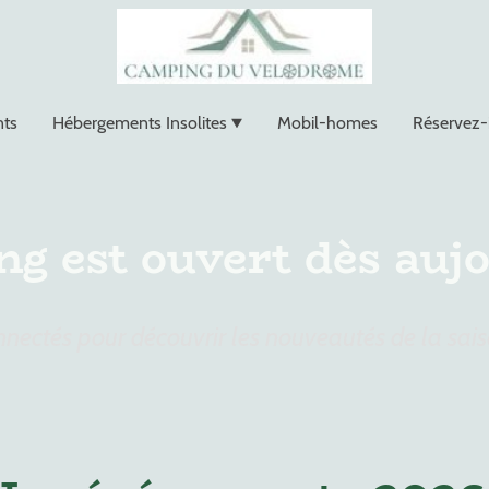
ts
Hébergements Insolites
Mobil-homes
Réservez-i
g est ouvert dès aujo
nnectés pour découvrir les nouveautés de la sai