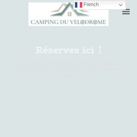
French
Réservez ici !
Hébergements insolites - Emplacements nus - Mobil-homes -
Proches des monuments historiques - Proche du centre-ville
d'Albert.